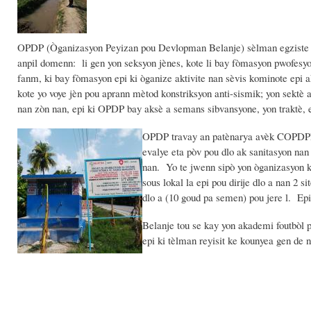
OPDP (Òganizasyon Peyizan pou Devlopman Belanje) sèlman egziste 
anpil domenn: li gen yon seksyon jènes, kote li bay fòmasyon pwofesy
fanm, ki bay fòmasyon epi ki òganize aktivite nan sèvis kominote epi akt
kote yo voye jèn pou aprann mètod konstriksyon anti-sismik; yon sektè ag
nan zòn nan, epi ki OPDP bay aksè a semans sibvansyone, yon traktè,
OPDP travay an patènarya avèk COPDPP
evalye eta pòv pou dlo ak sanitasyon na
nan. Yo te jwenn sipò yon òganizasyon ki
sous lokal la epi pou dirije dlo a nan 2 s
dlo a (10 goud pa semen) pou jere l. Ep
Belanje tou se kay yon akademi foutbòl p
epi ki tèlman reyisit ke kounyea gen de 