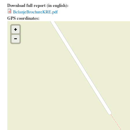
Download full report (in english):
BelanjeBrochureKRE.pdf
GPS coordinates: