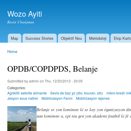
Ski
mai
Wozo Ayiti
con
Rasin Chanjman
Map
Success Stories
Objektif Nou
Metòdoloji
Ekip Kart
Main menu
Home
You are here
OPDB/COPDPDS, Belanje
Submitted by
admin
on Thu, 12/20/2012 - 20:05
Categories:
Agrikilti/ sekirite alimante
Sevis de baz yo (dlo, kouran, etc)
mikro-kredi/ mi
Jesyon sous natirel
Mobilizasyon Fanm
Mobilizasyon lajenes
Belanje se yon kominote ki se kay yon òganizasyon dina
nan kominote a, epi tou gen yon akademi foutbòl ki fè a