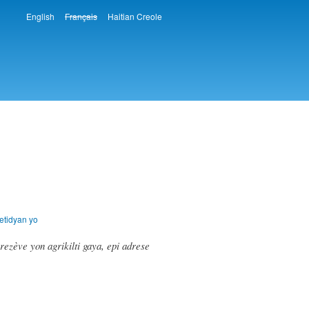
English
Français
Haitian Creole
Languages
etidyan yo
rezève yon agrikilti gaya, epi adrese