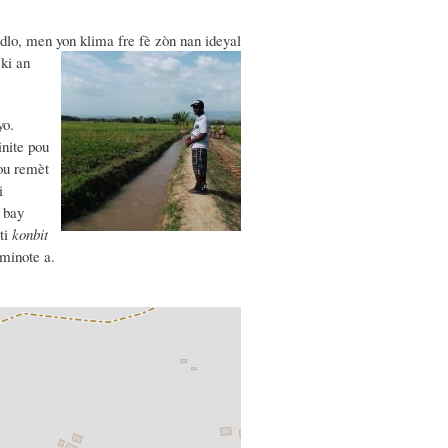
 dlo, men yon
klima fre fè zòn nan ideyal
ki an
yo.
nite pou
pou remèt
i
 bay
lti
konbit
 kominote a.