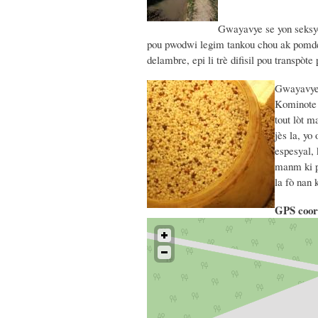
Gwayavye se yon seksyo
pou pwodwi legim tankou chou ak pomdetè
delambre, epi li trè difisil pou transpò
Gwayavye 
Kominote 
tout lòt m
jès la, yo
espesyal,
manm ki pa
la fò nan 
GPS coor