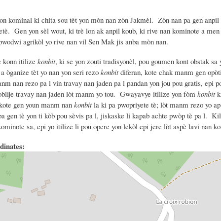
n kominal ki chita sou tèt yon mòn nan zòn Jakmèl. Zòn nan pa gen anpil
. Gen yon sèl wout, ki trè lon ak anpil koub, ki rive nan kominote a men 
te pwodwi agrikòl yo rive nan vil Sen Mak jis anba mòn nan.
konn itilize
konbit
, ki se yon zouti tradisyonèl, pou goumen kont obstak sa
a òganize tèt yo nan yon seri rezo
konbit
diferan, kote chak manm gen opòti
anm nan rezo pa l vin travay nan jaden pa l pandan yon jou pou gratis, epi 
 oblije travay nan jaden lòt manm yo tou. Gwayavye itilize yon fòm
konbit
k
 kote gen youn manm nan
konbit
la ki pa pwopriyete tè; lòt manm rezo yo ap
 gen tè yon ti kòb pou sèvis pa l, jiskaske li kapab achte pwòp tè pa l. Ki
kominote sa, epi yo itilize li pou opere yon lekòl epi jere lòt aspè lavi nan
dinates: