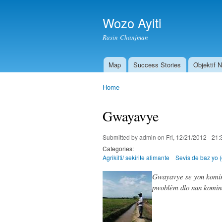
Wozo Ayiti
Rasin Chanjman
Map
Success Stories
Objektif 
Main menu
Home
You are here
Gwayavye
Submitted by
admin
on Fri, 12/21/2012 - 21:
Categories:
Agrikilti/ sekirite alimante
Sevis de baz yo (
Gwayavye se yon kominot
pwoblèm dlo nan kom