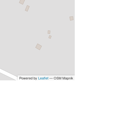
Powered by
Leaflet
— OSM Mapnik