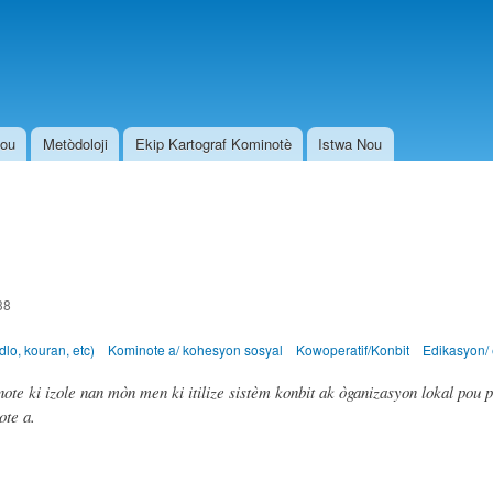
Skip to
main
content
Nou
Metòdoloji
Ekip Kartograf Kominotè
Istwa Nou
38
dlo, kouran, etc)
Kominote a/ kohesyon sosyal
Kowoperatif/Konbit
Edikasyon/ 
e ki izole nan mòn men ki itilize sistèm konbit ak òganizasyon lokal pou p
inote a.