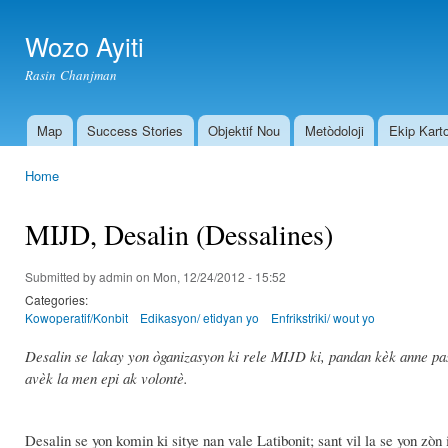
Ski
mai
Wozo Ayiti
con
Rasin Chanjman
Map
Success Stories
Objektif Nou
Metòdoloji
Ekip Kart
Main menu
Home
You are here
MIJD, Desalin (Dessalines)
Submitted by
admin
on Mon, 12/24/2012 - 15:52
Categories:
Kowoperatif/Konbit
Edikasyon/ etidyan yo
Enfrikstriki/ wout yo
Desalin se lakay yon òganizasyon ki rele MIJD ki, pandan kèk anne pase
avèk la men epi ak volontè.
Desalin se yon komin ki sitye nan vale Latibonit; sant vil la se yon zòn