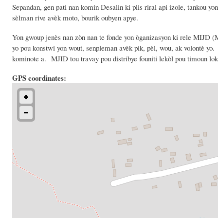
Sepandan, gen pati nan komin Desalin ki plis riral api izole, tankou 
sèlman rive avèk moto, bourik oubyen apye.
Yon gwoup jenès nan zòn nan te fonde yon òganizasyon ki rele MIJD 
yo pou konstwi yon wout, senpleman avèk pik, pèl, wou, ak volontè yo. 
kominote a. MJID tou travay pou distribye founiti lekòl pou timoun lok
GPS coordinates: