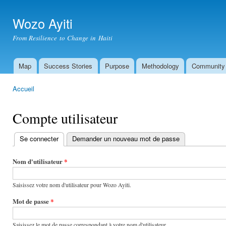
All
con
Wozo Ayiti
prin
From Resilience to Change in Haiti
Map
Success Stories
Purpose
Methodology
Community
Menu principal
Accueil
Vous êtes ici
Compte utilisateur
Se connecter
(onglet actif)
Demander un nouveau mot de passe
Onglets
principaux
Nom d'utilisateur
*
Saisissez votre nom d'utilisateur pour Wozo Ayiti.
Mot de passe
*
Saisissez le mot de passe correspondant à votre nom d'utilisateur.