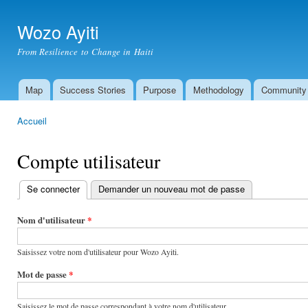
All
con
Wozo Ayiti
prin
From Resilience to Change in Haiti
Map
Success Stories
Purpose
Methodology
Community
Menu principal
Accueil
Vous êtes ici
Compte utilisateur
Se connecter
(onglet actif)
Demander un nouveau mot de passe
Onglets
principaux
Nom d'utilisateur
*
Saisissez votre nom d'utilisateur pour Wozo Ayiti.
Mot de passe
*
Saisissez le mot de passe correspondant à votre nom d'utilisateur.