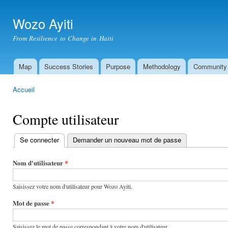
All
con
Wozo Ayiti
prin
From Resilience to Change in Haiti
Map
Success Stories
Purpose
Methodology
Community
Menu principal
Accueil
Vous êtes ici
Compte utilisateur
Se connecter
(onglet actif)
Demander un nouveau mot de passe
Onglets
principaux
Nom d'utilisateur
*
Saisissez votre nom d'utilisateur pour Wozo Ayiti.
Mot de passe
*
Saisissez le mot de passe correspondant à votre nom d'utilisateur.