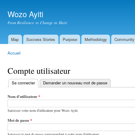
All
con
Wozo Ayiti
prin
From Resilience to Change in Haiti
Map
Success Stories
Purpose
Methodology
Community
Menu principal
Accueil
Vous êtes ici
Compte utilisateur
Se connecter
(onglet actif)
Demander un nouveau mot de passe
Onglets
principaux
Nom d'utilisateur
*
Saisissez votre nom d'utilisateur pour Wozo Ayiti.
Mot de passe
*
Saisissez le mot de passe correspondant à votre nom d'utilisateur.