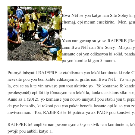
Bwa Nèf se yon katye nan Site Soley ki g
chomaj, epi menm ensekirite. Men, gen 
yo.
Youn nan gwoup sa yo se RAJEPRE (Rez
zonn Bwa Nèf nan Site Soley. Misyon yo
ansante epi yon edikasyon ki solid, pan
pa yon komite ki gen 5 manm.
Premyè inisyatif RAJEPRE te etablisman yon lekòl kominote ki rele 
nesesite pou yon bon kalite edikasyon ki gratis nan Bwa Nèf. Yo vin p
la, epi se sa k te vin mwaye pou tout aktivite yo. Yo komanse fè kand
pwofesyonèl) epi lòt tip fòmasyon nan lekòl la, tankou asistans siko-s
Anne sa a (2012), yo komanse yon nouvo inisyatif pou etabli yon ti pepi
de pye benzoliv, ki rekoni pou yon pakèt benefis lasante epi ki se yon z
anviwonman. Tou, RAJEPRE te fè patènarya ak PADF pou konstwi yon
RAJEPRE trè enplike nan pwomosyon aksyon sivik nan kominote a, kòdo
pwojè pou anbèli katye a.