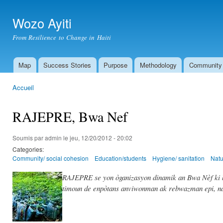
All
con
Wozo Ayiti
prin
From Resilience to Change in Haiti
Map
Success Stories
Purpose
Methodology
Community
Menu principal
Accueil
Vous êtes ici
RAJEPRE, Bwa Nef
Soumis par
admin
le jeu, 12/20/2012 - 20:02
Categories:
Community/ social cohesion
Education/students
Hygiene/ sanitation
Natu
RAJEPRE se yon òganizasyon dinamik an Bwa Nèf ki ba
timoun de enpòtans anviwonman ak rebwazman epi, n